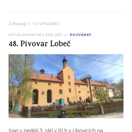
Zobrazuji: 1 - 1 z 1 VÝSLEDKŮ
AKTUALIZOVÁNO NA
2 ZÁŘÍ, 2023
POZVÁNKY
48. Pivovar Lobeč
Sraz v neděli 3. září v 10 h v Libovicích na