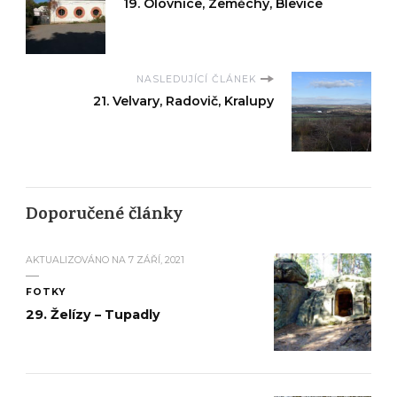
19. Olovnice, Zeměchy, Blevice
NASLEDUJÍCÍ ČLÁNEK
21. Velvary, Radovič, Kralupy
Doporučené články
AKTUALIZOVÁNO NA
7 ZÁŘÍ, 2021
FOTKY
29. Želízy – Tupadly