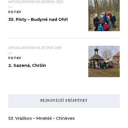
AKTUALIZOVÁNO NA
26 ŘÍJNA, 2022
FOTKY
35. Písty – Budyně nad Ohří
AKTUALIZOVÁNO NA
30 ZÁŘÍ, 2019
FOTKY
2. Sazená, Chržín
NEJNOVĚJŠÍ PŘÍSPĚVKY
53. Vražkov – Mnetěš – Ctiněves