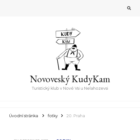
Novoveský KudyKam
Turistický klub v Nové Vsi u Nelahozevsi
Úvodní stránka
fotky
20. Praha